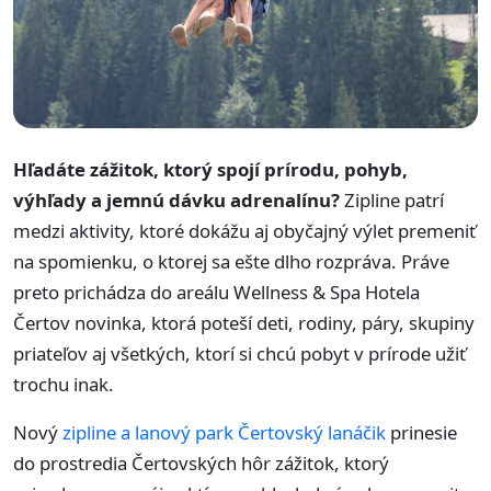
Hľadáte zážitok, ktorý spojí prírodu, pohyb,
výhľady a jemnú dávku adrenalínu?
Zipline patrí
medzi aktivity, ktoré dokážu aj obyčajný výlet premeniť
na spomienku, o ktorej sa ešte dlho rozpráva. Práve
preto prichádza do areálu Wellness & Spa Hotela
Čertov novinka, ktorá poteší deti, rodiny, páry, skupiny
priateľov aj všetkých, ktorí si chcú pobyt v prírode užiť
trochu inak.
Nový
zipline a lanový park Čertovský lanáčik
prinesie
do prostredia Čertovských hôr zážitok, ktorý