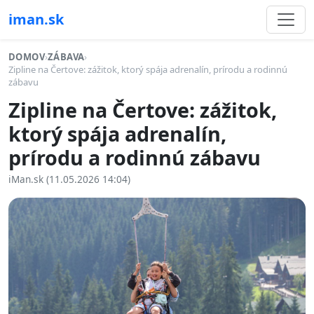
iman.sk
DOMOV
›
ZÁBAVA
›
Zipline na Čertove: zážitok, ktorý spája adrenalín, prírodu a rodinnú
zábavu
Zipline na Čertove: zážitok,
ktorý spája adrenalín,
prírodu a rodinnú zábavu
iMan.sk (11.05.2026 14:04)