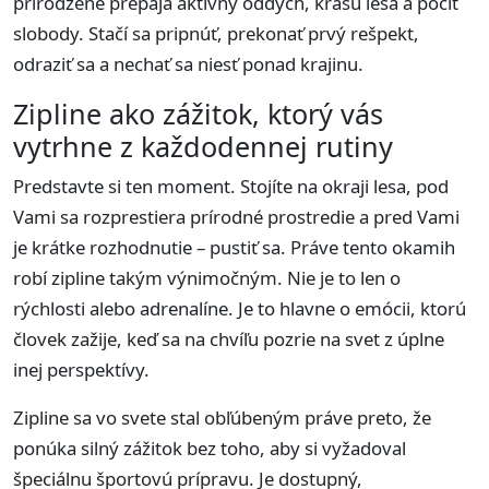
prirodzene prepája aktívny oddych, krásu lesa a pocit
slobody. Stačí sa pripnúť, prekonať prvý rešpekt,
odraziť sa a nechať sa niesť ponad krajinu.
Zipline ako zážitok, ktorý vás
vytrhne z každodennej rutiny
Predstavte si ten moment. Stojíte na okraji lesa, pod
Vami sa rozprestiera prírodné prostredie a pred Vami
je krátke rozhodnutie – pustiť sa. Práve tento okamih
robí zipline takým výnimočným. Nie je to len o
rýchlosti alebo adrenalíne. Je to hlavne o emócii, ktorú
človek zažije, keď sa na chvíľu pozrie na svet z úplne
inej perspektívy.
Zipline sa vo svete stal obľúbeným práve preto, že
ponúka silný zážitok bez toho, aby si vyžadoval
špeciálnu športovú prípravu. Je dostupný,