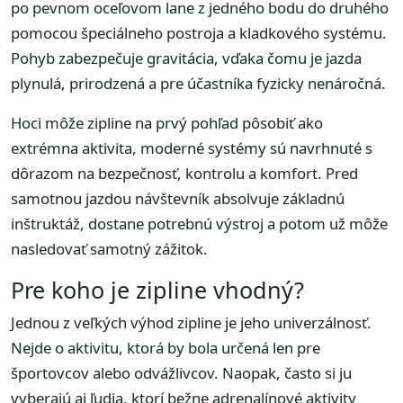
po pevnom oceľovom lane z jedného bodu do druhého
pomocou špeciálneho postroja a kladkového systému.
Pohyb zabezpečuje gravitácia, vďaka čomu je jazda
plynulá, prirodzená a pre účastníka fyzicky nenáročná.
Hoci môže zipline na prvý pohľad pôsobiť ako
extrémna aktivita, moderné systémy sú navrhnuté s
dôrazom na bezpečnosť, kontrolu a komfort. Pred
samotnou jazdou návštevník absolvuje základnú
inštruktáž, dostane potrebnú výstroj a potom už môže
nasledovať samotný zážitok.
Pre koho je zipline vhodný?
Jednou z veľkých výhod zipline je jeho univerzálnosť.
Nejde o aktivitu, ktorá by bola určená len pre
športovcov alebo odvážlivcov. Naopak, často si ju
vyberajú aj ľudia, ktorí bežne adrenalínové aktivity