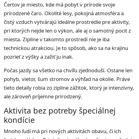
Čertov je miesto, kde má pobyt v prírode svoje
prirodzené čaro. Okolité lesy, pokojná atmosféra a
čistý vzduch vytvárajú ideálne prostredie pre aktivity,
pri ktorých nejde len o výkon, ale aj o samotný pocit z
miesta. Zipline v takomto prostredí nie je iba
technickou atrakciou. Je to spôsob, ako sa na krajinu
pozrieť z výšky a zažiť ju inak.
Počas jazdy sa všetko na chvíľu zjednoduší. Ostane len
pohyb, vietor, šum stromov a výhľad na okolie. Práve
tieto detaily robia zo zipline zážitok, ktorý je intenzívny,
ale zároveň príjemne prirodzený.
Aktivita bez potreby špeciálnej
kondície
Mnoho ľudí má pri nových aktivitách obavu, či ich