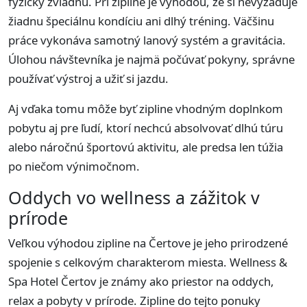
fyzicky zvládnu. Pri zipline je výhodou, že si nevyžaduje
žiadnu špeciálnu kondíciu ani dlhý tréning. Väčšinu
práce vykonáva samotný lanový systém a gravitácia.
Úlohou návštevníka je najmä počúvať pokyny, správne
používať výstroj a užiť si jazdu.
Aj vďaka tomu môže byť zipline vhodným doplnkom
pobytu aj pre ľudí, ktorí nechcú absolvovať dlhú túru
alebo náročnú športovú aktivitu, ale predsa len túžia
po niečom výnimočnom.
Oddych vo wellness a zážitok v
prírode
Veľkou výhodou zipline na Čertove je jeho prirodzené
spojenie s celkovým charakterom miesta. Wellness &
Spa Hotel Čertov je známy ako priestor na oddych,
relax a pobyty v prírode. Zipline do tejto ponuky