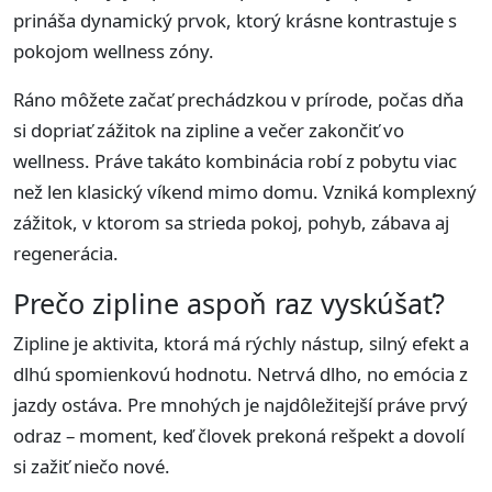
prináša dynamický prvok, ktorý krásne kontrastuje s
pokojom wellness zóny.
Ráno môžete začať prechádzkou v prírode, počas dňa
si dopriať zážitok na zipline a večer zakončiť vo
wellness. Práve takáto kombinácia robí z pobytu viac
než len klasický víkend mimo domu. Vzniká komplexný
zážitok, v ktorom sa strieda pokoj, pohyb, zábava aj
regenerácia.
Prečo zipline aspoň raz vyskúšať?
Zipline je aktivita, ktorá má rýchly nástup, silný efekt a
dlhú spomienkovú hodnotu. Netrvá dlho, no emócia z
jazdy ostáva. Pre mnohých je najdôležitejší práve prvý
odraz – moment, keď človek prekoná rešpekt a dovolí
si zažiť niečo nové.