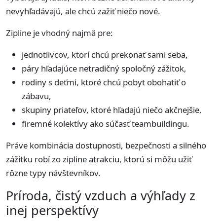
nevyhľadávajú, ale chcú zažiť niečo nové.
Zipline je vhodný najmä pre:
jednotlivcov, ktorí chcú prekonať sami seba,
páry hľadajúce netradičný spoločný zážitok,
rodiny s deťmi, ktoré chcú pobyt obohatiť o
zábavu,
skupiny priateľov, ktoré hľadajú niečo akčnejšie,
firemné kolektívy ako súčasť teambuildingu.
Práve kombinácia dostupnosti, bezpečnosti a silného
zážitku robí zo zipline atrakciu, ktorú si môžu užiť
rôzne typy návštevníkov.
Príroda, čistý vzduch a výhľady z
inej perspektívy