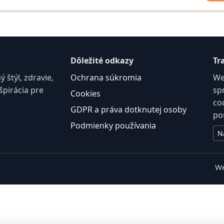
Dôležité odkazy
Tr
štýl, zdravie,
Ochrana súkromia
We
špirácia pre
sp
Cookies
co
GDPR a práva dotknutej osoby
po
Podmienky používania
N
We