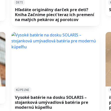
DETI
Hľadáte originálny darček pre deti?
Kniha Začnime piecť teraz ich premení
na malých pekárov aj porotcov
KÚPEĽNE
Vysoké batérie na dosku SOLARIS –
stojanková umývadlová batéria pre
modernú kúpeľňu