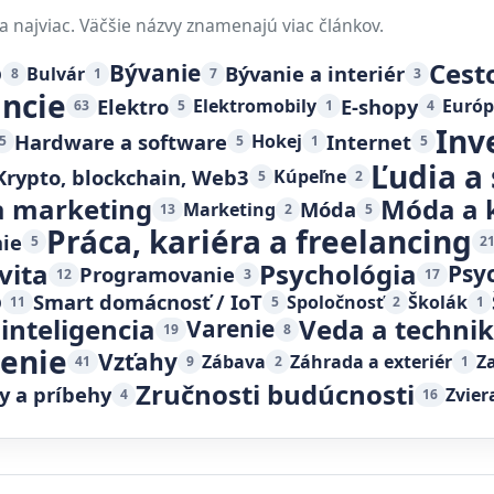
a najviac. Väčšie názvy znamenajú viac článkov.
Cest
o
Bývanie
Bývanie a interiér
Bulvár
8
1
7
3
ancie
Elektro
E-shopy
Elektromobily
Európ
63
5
1
4
Inv
Hardware a software
Internet
Hokej
5
5
1
5
Ľudia a
Krypto, blockchain, Web3
Kúpeľne
5
2
 marketing
Móda a 
Móda
Marketing
13
2
5
Práca, kariéra a freelancing
ie
5
2
vita
Psychológia
Psy
Programovanie
12
3
17
o
Smart domácnosť / IoT
Spoločnosť
Školák
11
5
2
1
inteligencia
Veda a techni
Varenie
19
8
čenie
Vzťahy
Zábava
Záhrada a exteriér
Z
41
9
2
1
Zručnosti budúcnosti
y a príbehy
Zvier
4
16