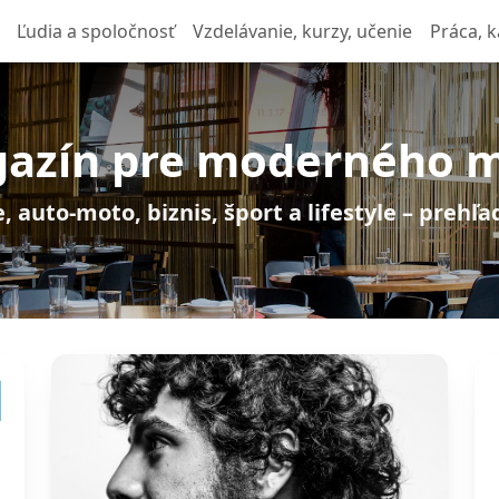
Ľudia a spoločnosť
Vzdelávanie, kurzy, učenie
Práca, k
azín pre moderného 
, auto-moto, biznis, šport a lifestyle – prehľ