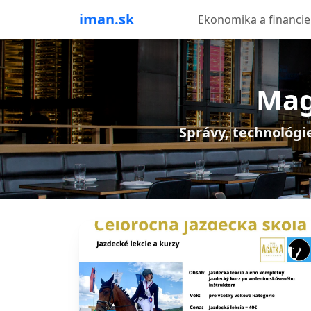
iman.sk
Ekonomika a financie
Mag
Správy, technológie