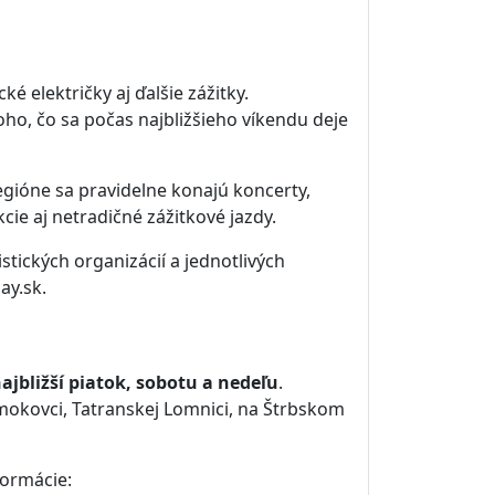
cké električky aj ďalšie zážitky.
oho, čo sa počas najbližšieho víkendu deje
regióne sa pravidelne konajú koncerty,
ie aj netradičné zážitkové jazdy.
stických organizácií a jednotlivých
ay.sk.
ajbližší piatok, sobotu a nedeľu
.
Smokovci, Tatranskej Lomnici, na Štrbskom
formácie: