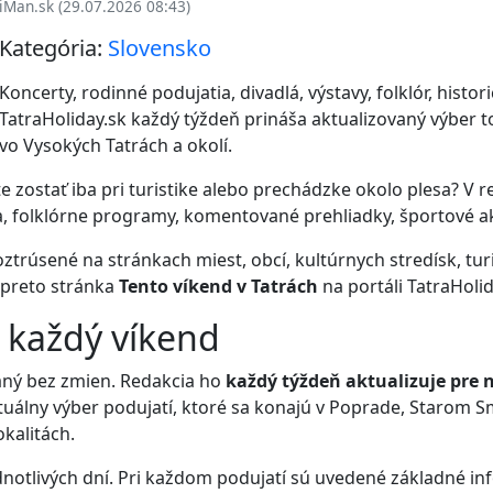
iMan.sk (29.07.2026 08:43)
Kategória:
Slovensko
Koncerty, rodinné podujatia, divadlá, výstavy, folklór, histori
TatraHoliday.sk každý týždeň prináša aktualizovaný výber t
vo Vysokých Tatrách a okolí.
e zostať iba pri turistike alebo prechádzke okolo plesa? V 
, folklórne programy, komentované prehliadky, športové akc
trúsené na stránkach miest, obcí, kultúrnych stredísk, turi
 preto stránka
Tento víkend v Tatrách
na portáli TatraHolid
 každý víkend
haný bez zmien. Redakcia ho
každý týždeň aktualizuje pre n
ktuálny výber podujatí, ktoré sa konajú v Poprade, Starom 
okalitách.
notlivých dní. Pri každom podujatí sú uvedené základné in