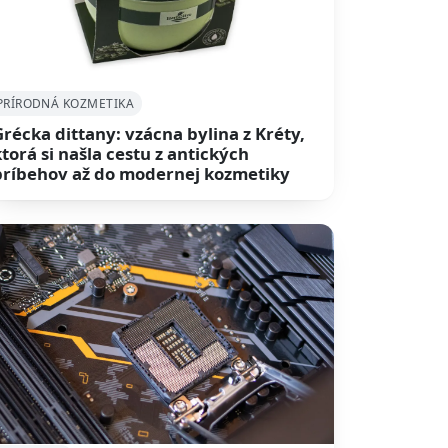
PRÍRODNÁ KOZMETIKA
Grécka dittany: vzácna bylina z Kréty,
ktorá si našla cestu z antických
príbehov až do modernej kozmetiky