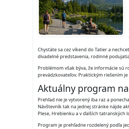
Chystáte sa cez víkend do Tatier a nechcet
divadelné predstavenia, rodinné podujatia
Problémom však býva, že informácie sú roz
prevádzkovateľov. Praktickým riešením je
Aktuálny program na
Prehľad nie je vytvorený iba raz a ponec
Návštevník tak na jednej stránke nájde a
Plese, Hrebienku a v ďalších tatranských l
Program je prehľadne rozdelený podľa jed