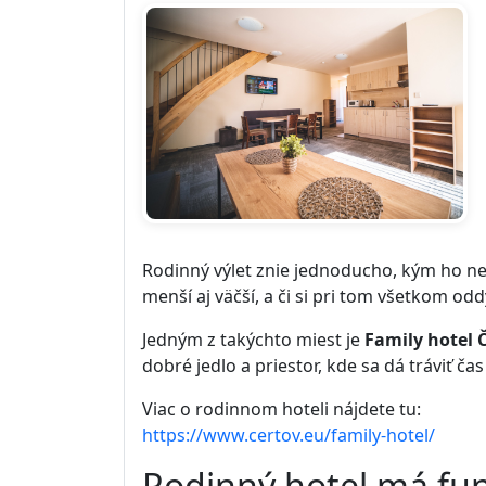
Rodinný výlet znie jednoducho, kým ho nez
menší aj väčší, a či si pri tom všetkom od
Jedným z takýchto miest je
Family hotel 
dobré jedlo a priestor, kde sa dá tráviť ča
Viac o rodinnom hoteli nájdete tu:
https://www.certov.eu/family-hotel/
Rodinný hotel má fun