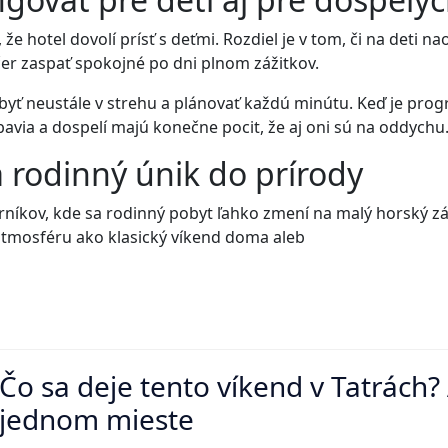
e hotel dovolí prísť s deťmi. Rozdiel je v tom, či na deti nao
ečer zaspať spokojné po dni plnom zážitkov.
byť neustále v strehu a plánovať každú minútu. Keď je progr
bavia a dospelí majú konečne pocit, že aj oni sú na oddychu
a rodinný únik do prírody
rníkov, kde sa rodinný pobyt ľahko zmení na malý horský zá
 atmosféru ako klasický víkend doma aleb
Čo sa deje tento víkend v Tatrách
jednom mieste