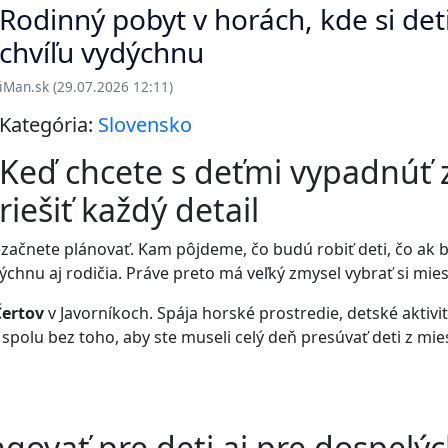
Rodinný pobyt v horách, kde si deti
chvíľu vydýchnu
iMan.sk (29.07.2026 12:11)
Kategória:
Slovensko
Keď chcete s deťmi vypadnúť 
riešiť každý detail
ačnete plánovať. Kam pôjdeme, čo budú robiť deti, čo ak bu
dýchnu aj rodičia. Práve preto má veľký zmysel vybrať si mie
Čertov
v Javorníkoch. Spája horské prostredie, detské aktivit
s spolu bez toho, aby ste museli celý deň presúvať deti z mi
govať pre deti aj pre dospelý