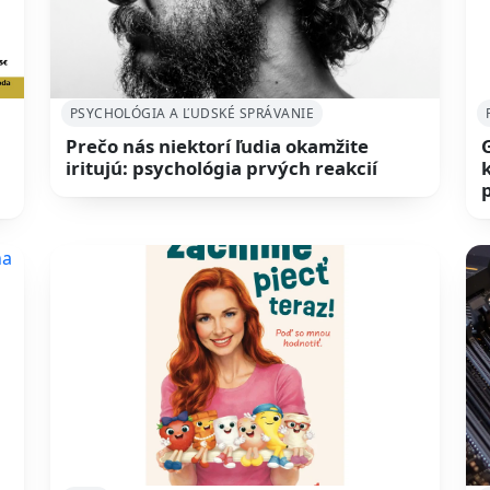
PSYCHOLÓGIA A ĽUDSKÉ SPRÁVANIE
Prečo nás niektorí ľudia okamžite
iritujú: psychológia prvých reakcií