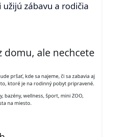
 užijú zábavu a rodičia
z domu, ale nechcete
de pršať, kde sa najeme, či sa zabavia aj
sto, ktoré je na rodinný pobyt pripravené.
y, bazény, wellness, šport, mini ZOO,
esta na miesto.
ch