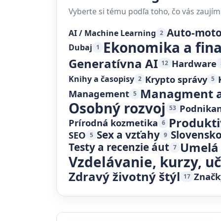
Vyberte si tému podľa toho, čo vás zaujím
Auto-mot
AI / Machine Learning
2
Ekonomika a fin
Dubaj
1
Generatívna AI
Hardware
12
Krypto správy
Knihy a časopisy
2
5
Managment a
Management
5
Osobný rozvoj
Podnikan
53
Produkti
Prírodná kozmetika
6
Sex a vzťahy
Slovensk
SEO
5
9
Umelá 
Testy a recenzie áut
7
Vzdelávanie, kurzy, u
Zdravý životný štýl
Značk
17