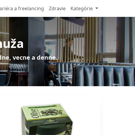
ariéra a freelancing
Zdravie
Kategórie
muža
adne, vecne a denne.