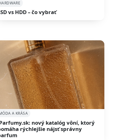
HARDWARE
SSD vs HDD – čo vybrať
MÓDA A KRÁSA
iParfumy.sk: nový katalóg vôní, ktorý
pomáha rýchlejšie nájsť správny
parfum