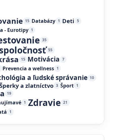
ovanie
Deti
Databázy
15
1
5
a - Eurotipy
1
estovanie
35
 spoločnosť
55
krása
Motivácia
15
7
Prevencia a wellness
1
1
chológia a ľudské správanie
10
Šperky a zlatníctvo
Šport
3
1
ka
19
Zdravie
aujímavé
1
21
atá
1