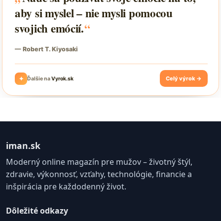
iman.sk
Moderný online magazín pre mužov – životný štýl,
zdravie, výkonnosť, vzťahy, technológie, financie a
inšpirácia pre každodenný život.
Dôležité odkazy