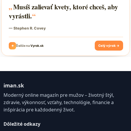
iman.sk
Moderný online magazín pre mužov – životný štýl,
zdravie, výkonnosť, vzťahy, technológie, financie a
inšpirácia pre každodenný život.
Dôležité odkazy