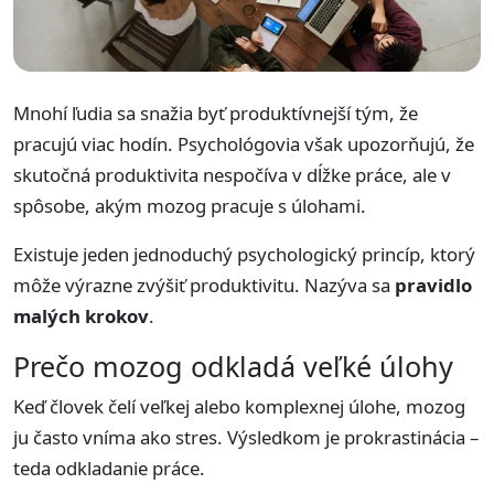
Mnohí ľudia sa snažia byť produktívnejší tým, že
pracujú viac hodín. Psychológovia však upozorňujú, že
skutočná produktivita nespočíva v dĺžke práce, ale v
spôsobe, akým mozog pracuje s úlohami.
Existuje jeden jednoduchý psychologický princíp, ktorý
môže výrazne zvýšiť produktivitu. Nazýva sa
pravidlo
malých krokov
.
Prečo mozog odkladá veľké úlohy
Keď človek čelí veľkej alebo komplexnej úlohe, mozog
ju často vníma ako stres. Výsledkom je prokrastinácia –
teda odkladanie práce.