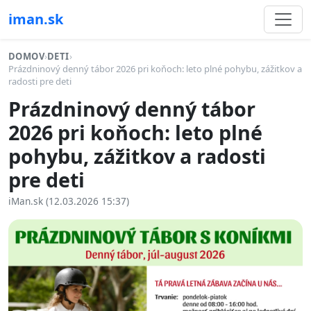
iman.sk
DOMOV
›
DETI
›
Prázdninový denný tábor 2026 pri koňoch: leto plné pohybu, zážitkov a
radosti pre deti
Prázdninový denný tábor
2026 pri koňoch: leto plné
pohybu, zážitkov a radosti
pre deti
iMan.sk (12.03.2026 15:37)