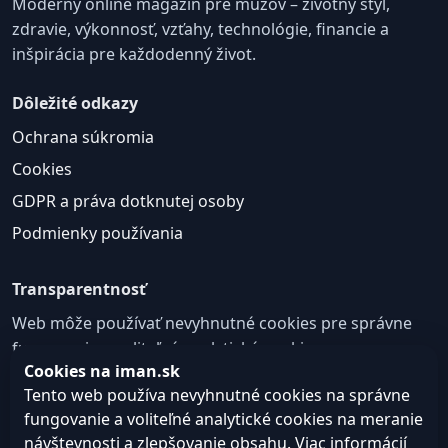
Moderný online magazín pre mužov – životný štýl,
zdravie, výkonnosť, vzťahy, technológie, financie a
inšpirácia pre každodenný život.
Dôležité odkazy
Ochrana súkromia
Cookies
GDPR a práva dotknutej osoby
Podmienky používania
Transparentnosť
Web môže používať nevyhnutné cookies pre správne
fungovanie a voliteľné analytické cookies na
Cookies na iman.sk
zlepšovanie obsahu a používateľskej skúsenosti.
Tento web používa nevyhnutné cookies na správne
Nastavenie cookies
fungovanie a voliteľné analytické cookies na meranie
návštevnosti a zlepšovanie obsahu. Viac informácií