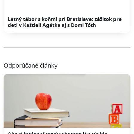
Letný tábor s koňmi pri Bratislave: zážitok pre
deti v Kaštieli Agátka aj s Domi Tóth
Odporúčané články
Ako si budovať nové schopnosti v rýchlo