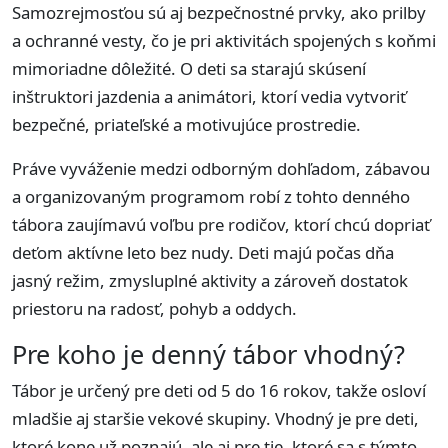
Samozrejmosťou sú aj bezpečnostné prvky, ako prilby
a ochranné vesty, čo je pri aktivitách spojených s koňmi
mimoriadne dôležité. O deti sa starajú skúsení
inštruktori jazdenia a animátori, ktorí vedia vytvoriť
bezpečné, priateľské a motivujúce prostredie.
Práve vyváženie medzi odborným dohľadom, zábavou
a organizovaným programom robí z tohto denného
tábora zaujímavú voľbu pre rodičov, ktorí chcú dopriať
deťom aktívne leto bez nudy. Deti majú počas dňa
jasný režim, zmysluplné aktivity a zároveň dostatok
priestoru na radosť, pohyb a oddych.
Pre koho je denný tábor vhodný?
Tábor je určený pre deti od 5 do 16 rokov, takže osloví
mladšie aj staršie vekové skupiny. Vhodný je pre deti,
ktoré kone už poznajú, ale aj pre tie, ktoré sa s týmto