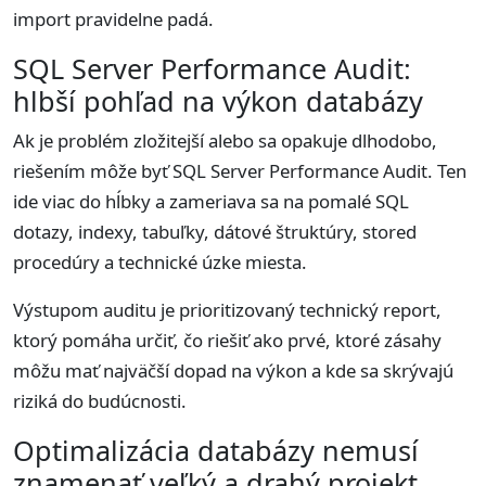
import pravidelne padá.
SQL Server Performance Audit:
hlbší pohľad na výkon databázy
Ak je problém zložitejší alebo sa opakuje dlhodobo,
riešením môže byť SQL Server Performance Audit. Ten
ide viac do hĺbky a zameriava sa na pomalé SQL
dotazy, indexy, tabuľky, dátové štruktúry, stored
procedúry a technické úzke miesta.
Výstupom auditu je prioritizovaný technický report,
ktorý pomáha určiť, čo riešiť ako prvé, ktoré zásahy
môžu mať najväčší dopad na výkon a kde sa skrývajú
riziká do budúcnosti.
Optimalizácia databázy nemusí
znamenať veľký a drahý projekt