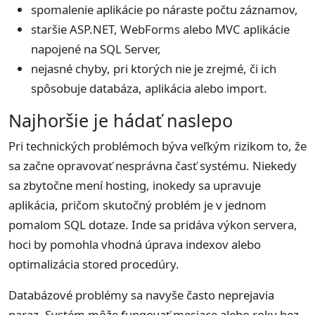
spomalenie aplikácie po náraste počtu záznamov,
staršie ASP.NET, WebForms alebo MVC aplikácie
napojené na SQL Server,
nejasné chyby, pri ktorých nie je zrejmé, či ich
spôsobuje databáza, aplikácia alebo import.
Najhoršie je hádať naslepo
Pri technických problémoch býva veľkým rizikom to, že
sa začne opravovať nesprávna časť systému. Niekedy
sa zbytočne mení hosting, inokedy sa upravuje
aplikácia, pričom skutočný problém je v jednom
pomalom SQL dotaze. Inde sa pridáva výkon servera,
hoci by pomohla vhodná úprava indexov alebo
optimalizácia stored procedúry.
Databázové problémy sa navyše často neprejavia
naraz. Systém môže fungovať mesiace alebo roky bez