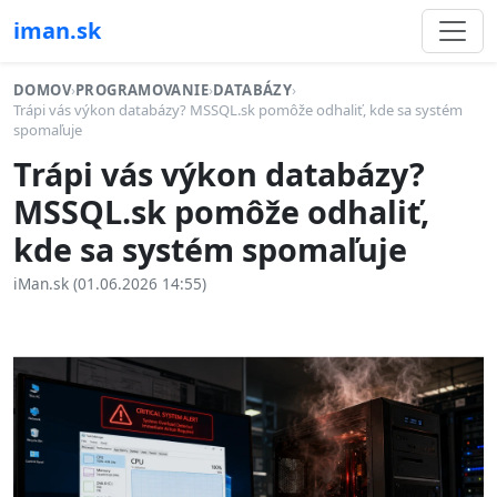
iman.sk
DOMOV
›
PROGRAMOVANIE
›
DATABÁZY
›
Trápi vás výkon databázy? MSSQL.sk pomôže odhaliť, kde sa systém
spomaľuje
Trápi vás výkon databázy?
MSSQL.sk pomôže odhaliť,
kde sa systém spomaľuje
iMan.sk (01.06.2026 14:55)