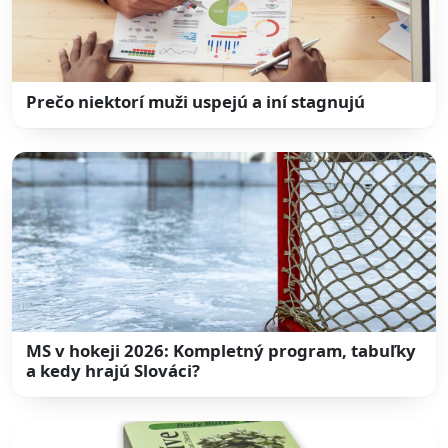
Prečo niektorí muži uspejú a iní stagnujú
MS v hokeji 2026: Kompletný program, tabuľky
a kedy hrajú Slováci?