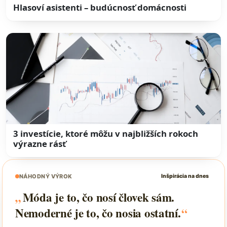
Hlasoví asistenti – budúcnosť domácnosti
3 investície, ktoré môžu v najbližších rokoch
výrazne rásť