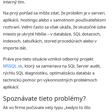
interný tím.
Na prvý pohľad sa môže zdať, že problém je v serveri,
aplikácii, hostingu alebo v samotnom používateľskom
rozhraní. Veľmi často sa však ukáže, že skutočné úzke
miesto je ukryté hlbšie – v databáze, SQL dotazoch,
indexoch, tabuľkách, stored procedúrach alebo v
importe dát.
Práve pre tieto situácie vznikol odborný projekt
MSSQL.sk
, ktorý sa zameriava na SQL Server audit,
rýchlu SQL diagnostiku, optimalizáciu databáz a
technickú pomoc pri výkonnostných problémoch
aplikácií.
Spoznávate tieto problémy?
Ak vo firme počúvate vety typu „kedysi to išlo