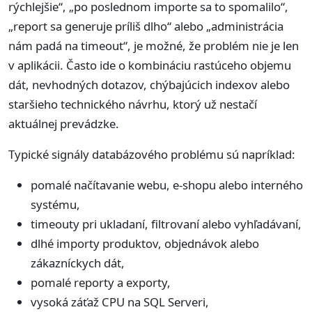
rýchlejšie“, „po poslednom importe sa to spomalilo“,
„report sa generuje príliš dlho“ alebo „administrácia
nám padá na timeout“, je možné, že problém nie je len
v aplikácii. Často ide o kombináciu rastúceho objemu
dát, nevhodných dotazov, chýbajúcich indexov alebo
staršieho technického návrhu, ktorý už nestačí
aktuálnej prevádzke.
Typické signály databázového problému sú napríklad:
pomalé načítavanie webu, e-shopu alebo interného
systému,
timeouty pri ukladaní, filtrovaní alebo vyhľadávaní,
dlhé importy produktov, objednávok alebo
zákazníckych dát,
pomalé reporty a exporty,
vysoká záťaž CPU na SQL Serveri,