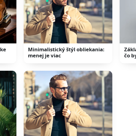
ske
Minimalistický štýl obliekania:
Zákl
menej je viac
čo b