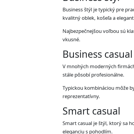
Business štýl je typický pre p
kvalitný oblek, košeľa a elegan
Najbezpečnejšou voľbou sú kla
vkusné.
Business casual
V mnohých moderných firmách s
stále pôsobí profesionálne.
Typickou kombináciou môže byť 
reprezentatívny.
Smart casual
Smart casual je štýl, ktorý sa h
eleganciu s pohodlím.