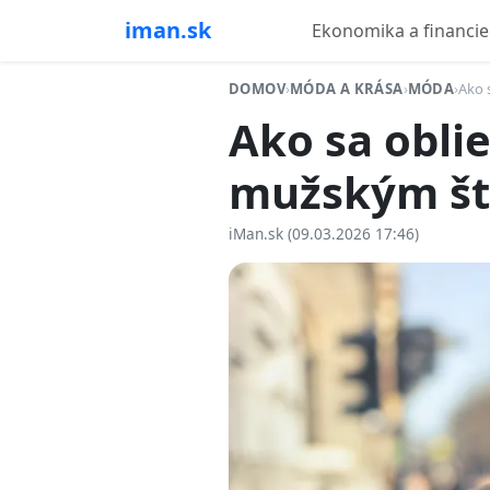
iman.sk
Ekonomika a financie
DOMOV
›
MÓDA A KRÁSA
›
MÓDA
›
Ako 
Ako sa oblie
mužským š
iMan.sk (09.03.2026 17:46)