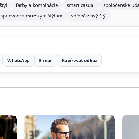
štýl
farby a kombinácie
smart casual
spoločenské uda
sprievodca mužským štýlom
voľnočasový štýl
WhatsApp
E-mail
Kopírovať odkaz