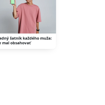
adný šatník každého muža:
y mal obsahovať