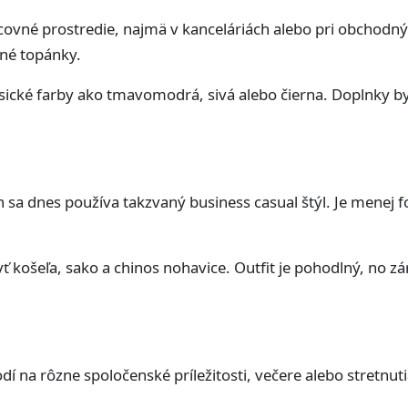
racovné prostredie, najmä v kanceláriách alebo pri obchodn
tné topánky.
sické farby ako tmavomodrá, sivá alebo čierna. Doplnky b
a dnes používa takzvaný business casual štýl. Je menej fo
košeľa, sako a chinos nohavice. Outfit je pohodlný, no z
odí na rôzne spoločenské príležitosti, večere alebo stretnut