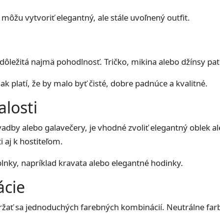
 môžu vytvoriť elegantný, ale stále uvoľnený outfit.
l
 dôležitá najmä pohodlnosť. Tričko, mikina alebo džínsy pat
k platí, že by malo byť čisté, dobre padnúce a kvalitné.
losti
vadby alebo galavečery, je vhodné zvoliť elegantný oblek 
i aj k hostiteľom.
plnky, napríklad kravata alebo elegantné hodinky.
ácie
držať sa jednoduchých farebných kombinácií. Neutrálne far