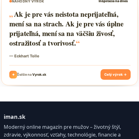
iman.sk
Moderný online magazín pre mužov – životný štýl,
zdravie, výkonnosť, vzťahy, technológie, financie a