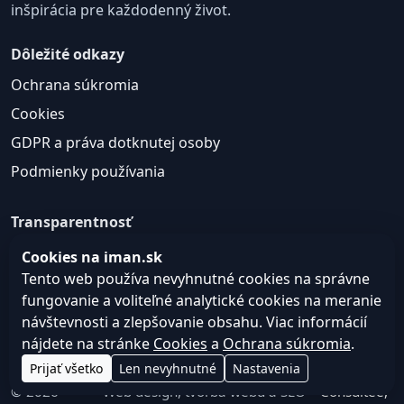
inšpirácia pre každodenný život.
Dôležité odkazy
Ochrana súkromia
Cookies
GDPR a práva dotknutej osoby
Podmienky používania
Transparentnosť
Web môže používať nevyhnutné cookies pre správne
Cookies na iman.sk
fungovanie a voliteľné analytické cookies na
Tento web používa nevyhnutné cookies na správne
zlepšovanie obsahu a používateľskej skúsenosti.
fungovanie a voliteľné analytické cookies na meranie
návštevnosti a zlepšovanie obsahu. Viac informácií
Nastavenie cookies
nájdete na stránke
Cookies
a
Ochrana súkromia
.
Prijať všetko
Len nevyhnutné
Nastavenia
© 2026
Web design, tvorba webu a SEO –
Consultee,