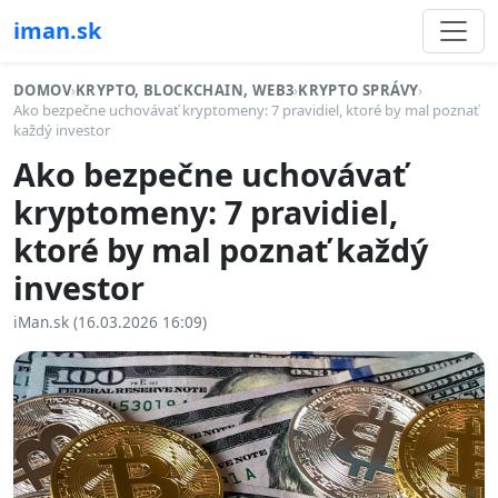
iman.sk
DOMOV
›
KRYPTO, BLOCKCHAIN, WEB3
›
KRYPTO SPRÁVY
›
Ako bezpečne uchovávať kryptomeny: 7 pravidiel, ktoré by mal poznať
každý investor
Ako bezpečne uchovávať
kryptomeny: 7 pravidiel,
ktoré by mal poznať každý
investor
iMan.sk (16.03.2026 16:09)