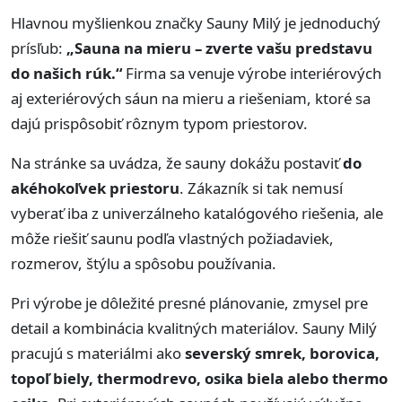
Hlavnou myšlienkou značky Sauny Milý je jednoduchý
prísľub:
„Sauna na mieru – zverte vašu predstavu
do našich rúk.“
Firma sa venuje výrobe interiérových
aj exteriérových sáun na mieru a riešeniam, ktoré sa
dajú prispôsobiť rôznym typom priestorov.
Na stránke sa uvádza, že sauny dokážu postaviť
do
akéhokoľvek priestoru
. Zákazník si tak nemusí
vyberať iba z univerzálneho katalógového riešenia, ale
môže riešiť saunu podľa vlastných požiadaviek,
rozmerov, štýlu a spôsobu používania.
Pri výrobe je dôležité presné plánovanie, zmysel pre
detail a kombinácia kvalitných materiálov. Sauny Milý
pracujú s materiálmi ako
severský smrek, borovica,
topoľ biely, thermodrevo, osika biela alebo thermo