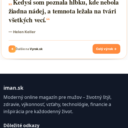
iman.sk
Moderný online magazín pre mužov – životný štýl,
zdravie, výkonnosť, vzťahy, technológie, financie a
inšpirácia pre každodenný život.
Dôležité odkazy