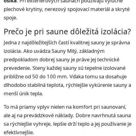
osika
. Pri exteriérových saunách používajú výlučne
plechové krytiny, nerezový spojovací materiál a skryté
spoje.
Prečo je pri saune dôležitá izolácia?
Jedna z najdôležitejších častí kvalitnej sauny je správna
izolácia. Ako uvádza Sauny Milý, základným
predpokladom dobrej sauny je práve jej technické
prevedenie. Steny každej sauny sú tepelne izolované
približne od 50 do 100 mm. Vďaka tomu sa dosahuje
dlhodobo stabilná teplota, rýchlejšie vykúrenie sauny a
menší únik tepla.
To má priamy vplyv nielen na komfort pri saunovaní,
ale aj na prevádzkové náklady. Dobre navrhnutá sauna
sa rýchlejšie vyhreje, lepšie drží teplo a jej používanie je
efektívnejšie.