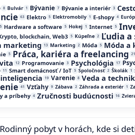
Cest
o
Bývanie
Bývanie a interiér
Bulvár
8
1
7
3
ancie
Elektro
E-shopy
Elektromobily
Európ
63
5
1
4
Inv
Hardware a software
Internet
Hokej
5
5
1
5
Ľudia a
Krypto, blockchain, Web3
Kúpeľne
5
2
 marketing
Móda a 
Móda
Marketing
13
2
5
Práca, kariéra a freelancing
ie
5
2
vita
Psychológia
Psy
Programovanie
12
3
17
o
Smart domácnosť / IoT
Spoločnosť
Školák
11
5
2
1
inteligencia
Veda a techni
Varenie
19
8
čenie
Vzťahy
Zábava
Záhrada a exteriér
Z
41
9
2
1
Zručnosti budúcnosti
y a príbehy
Zvier
4
16
Rodinný pobyt v horách, kde si deti