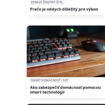
ZDRAVÝ ŽIVOTNÝ ŠTÝL
Prečo je oddych dôležitý pre výkon
SMART DOMÁCNOSŤ / IOT
Ako zabezpečiť domácnosť pomocou
smart technológií