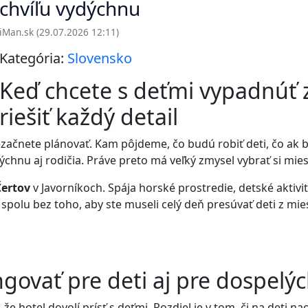
chvíľu vydýchnu
iMan.sk (29.07.2026 12:11)
Kategória:
Slovensko
Keď chcete s deťmi vypadnúť 
riešiť každý detail
ačnete plánovať. Kam pôjdeme, čo budú robiť deti, čo ak bu
dýchnu aj rodičia. Práve preto má veľký zmysel vybrať si mie
Čertov
v Javorníkoch. Spája horské prostredie, detské aktivit
s spolu bez toho, aby ste museli celý deň presúvať deti z mi
govať pre deti aj pre dospelý
e hotel dovolí prísť s deťmi. Rozdiel je v tom, či na deti nao