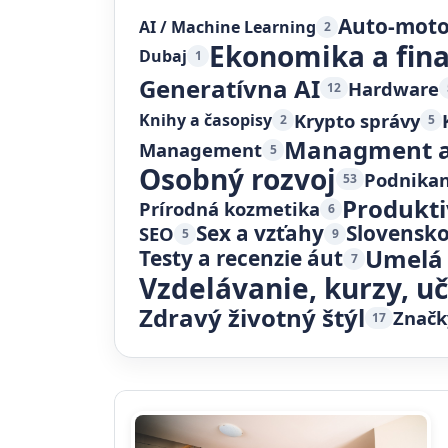
Auto-mot
AI / Machine Learning
2
Ekonomika a fin
Dubaj
1
Generatívna AI
Hardware
12
Krypto správy
Knihy a časopisy
2
5
Managment a
Management
5
Osobný rozvoj
Podnikan
53
Produkti
Prírodná kozmetika
6
Sex a vzťahy
Slovensk
SEO
5
9
Umelá 
Testy a recenzie áut
7
Vzdelávanie, kurzy, u
Zdravý životný štýl
Značk
17