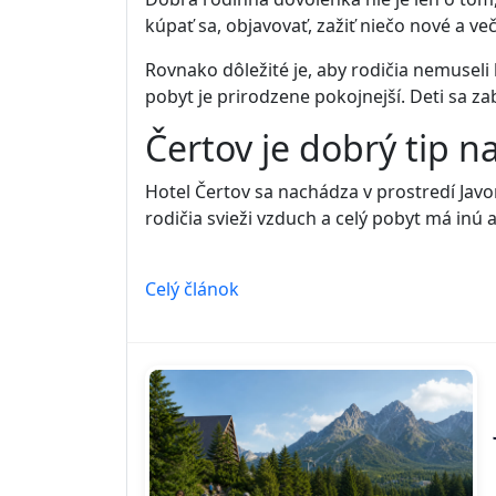
kúpať sa, objavovať, zažiť niečo nové a v
Rovnako dôležité je, aby rodičia nemuseli 
pobyt je prirodzene pokojnejší. Deti sa za
Čertov je dobrý tip n
Hotel Čertov sa nachádza v prostredí Javo
rodičia svieži vzduch a celý pobyt má inú
Celý článok