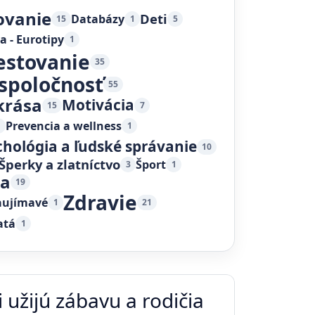
ovanie
Deti
Databázy
15
1
5
a - Eurotipy
1
estovanie
35
 spoločnosť
55
krása
Motivácia
15
7
Prevencia a wellness
1
1
chológia a ľudské správanie
10
Šperky a zlatníctvo
Šport
3
1
ka
19
Zdravie
aujímavé
1
21
atá
1
 užijú zábavu a rodičia