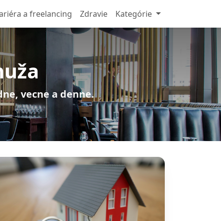
ariéra a freelancing
Zdravie
Kategórie
muža
adne, vecne a denne.