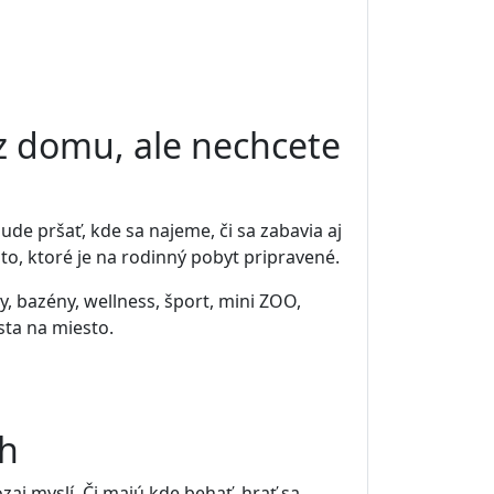
z domu, ale nechcete
de pršať, kde sa najeme, či sa zabavia aj
sto, ktoré je na rodinný pobyt pripravené.
y, bazény, wellness, šport, mini ZOO,
esta na miesto.
ch
zaj myslí. Či majú kde behať, hrať sa,