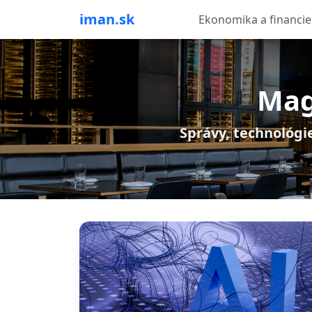
iman.sk
Ekonomika a financie
Mag
Správy, technológie