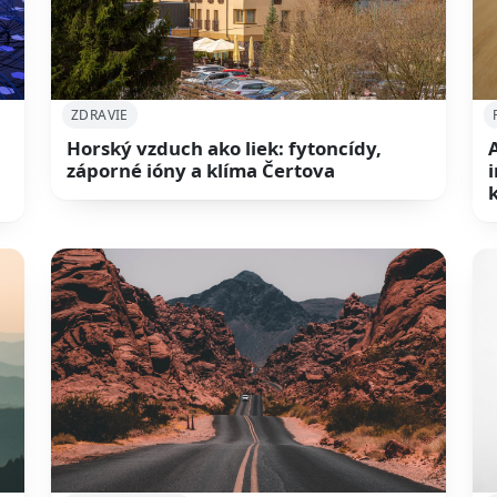
ZDRAVIE
Horský vzduch ako liek: fytoncídy,
záporné ióny a klíma Čertova