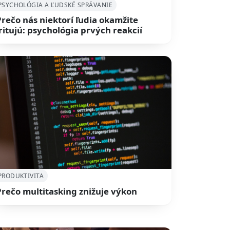
PSYCHOLÓGIA A ĽUDSKÉ SPRÁVANIE
Prečo nás niektorí ľudia okamžite
iritujú: psychológia prvých reakcií
PRODUKTIVITA
Prečo multitasking znižuje výkon