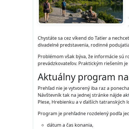
Chystáte sa cez víkend do Tatier a nechcet
divadelné predstavenia, rodinné podujatia
Problémom však býva, že informácie sú roz
prevádzkovateľov. Praktickým riešením je
Aktuálny program na
Prehľad nie je vytvorený iba raz a ponec
Návštevník tak na jednej stránke nájde a
Plese, Hrebienku a v ďalších tatranských l
Program je prehľadne rozdelený podľa jed
dátum a čas konania,