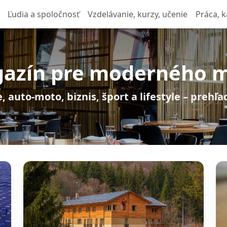
Ľudia a spoločnosť
Vzdelávanie, kurzy, učenie
Práca, k
azín pre moderného 
, auto-moto, biznis, šport a lifestyle – prehľ