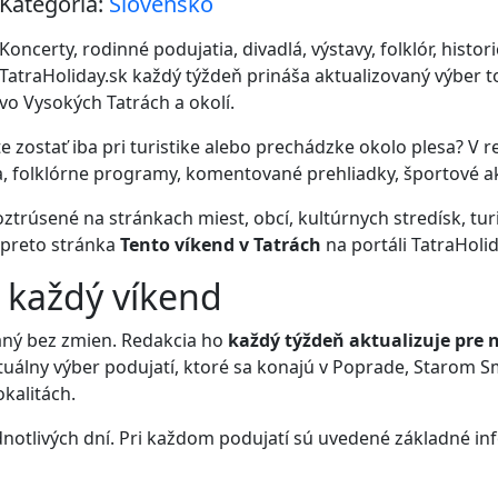
Kategória:
Slovensko
Koncerty, rodinné podujatia, divadlá, výstavy, folklór, histori
TatraHoliday.sk každý týždeň prináša aktualizovaný výber t
vo Vysokých Tatrách a okolí.
e zostať iba pri turistike alebo prechádzke okolo plesa? V 
, folklórne programy, komentované prehliadky, športové akc
trúsené na stránkach miest, obcí, kultúrnych stredísk, turi
 preto stránka
Tento víkend v Tatrách
na portáli TatraHolid
 každý víkend
haný bez zmien. Redakcia ho
každý týždeň aktualizuje pre n
ktuálny výber podujatí, ktoré sa konajú v Poprade, Starom 
okalitách.
notlivých dní. Pri každom podujatí sú uvedené základné in