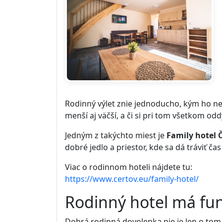
Rodinný výlet znie jednoducho, kým ho nez
menší aj väčší, a či si pri tom všetkom od
Jedným z takýchto miest je
Family hotel 
dobré jedlo a priestor, kde sa dá tráviť ča
Viac o rodinnom hoteli nájdete tu:
https://www.certov.eu/family-hotel/
Rodinný hotel má fun
Dobrá rodinná dovolenka nie je len o tom, ž