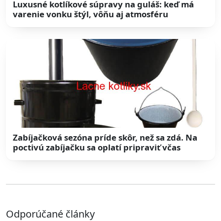
Luxusné kotlíkové súpravy na guláš: keď má
varenie vonku štýl, vôňu aj atmosféru
Zabíjačková sezóna príde skôr, než sa zdá. Na
poctivú zabíjačku sa oplatí pripraviť včas
Odporúčané články