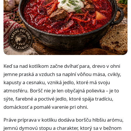
Keď sa nad kotlíkom začne dvíhať para, drevo v ohni
jemne praská a vzduch sa naplní vôňou mäsa, cvikly,
kapusty a cesnaku, vzniká jedlo, ktoré má svoju
atmosféru. Boršč nie je len obyčajná polievka – je to
sýte, farebné a poctivé jedlo, ktoré spája tradíciu,
domáckosť a pomalé varenie pri ohni.
Práve príprava v kotlíku dodáva boršču hlbšiu arómu,
jemnú dymovú stopu a charakter, ktorý sa v bežnom