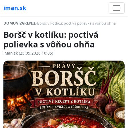
iman.sk
DOMOV
›
VARENIE
›
Boršč v kotlíku: poctivá polievka s vôňou ohňa
Boršč v kotlíku: poctivá
polievka s vôňou ohňa
iMan.sk (25.05.2026 10:05)