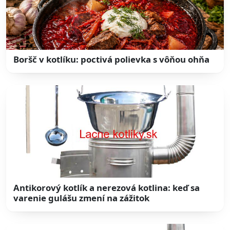
Boršč v kotlíku: poctivá polievka s vôňou ohňa
Antikorový kotlík a nerezová kotlina: keď sa
varenie gulášu zmení na zážitok